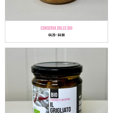
Conserva Dolce BIO
€
4.20
-
€
4.90