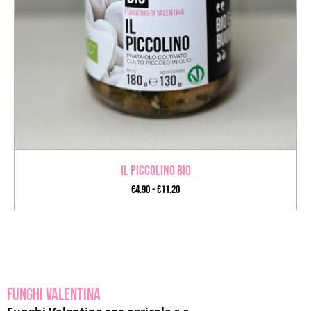
Il Piccolino BIO
€
4.90
-
€
11.20
FUNGHI VALENTINA