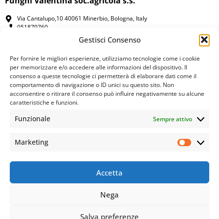
Funghi Valentina soc.agricola s.s.
Via Cantalupo,10 40061 Minerbio, Bologna, Italy
051879760
0516621677
Gestisci Consenso
amministrazione@funghivalentina.it
P.IVA/C.F. 02806471203
Per fornire le migliori esperienze, utilizziamo tecnologie come i cookie
per memorizzare e/o accedere alle informazioni del dispositivo. Il
Aiuti di Stato
consenso a queste tecnologie ci permetterà di elaborare dati come il
comportamento di navigazione o ID unici su questo sito. Non
acconsentire o ritirare il consenso può influire negativamente su alcune
Shop
caratteristiche e funzioni.
Funzionale
Sempre attivo
Cookie policy
Privacy policy
Marketing
Accetta
Nega
Le tue preferenze relative alla privacy
Salva preferenze