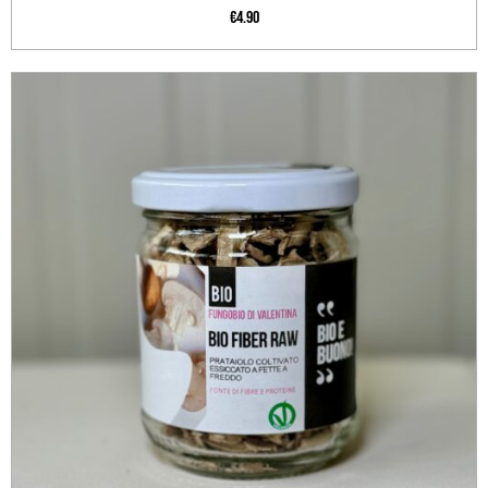
€
4.90