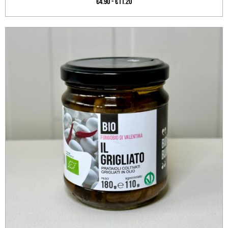
€
4.90
-
€
11.20