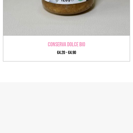
Conserva Dolce BIO
€
4.20
-
€
4.90