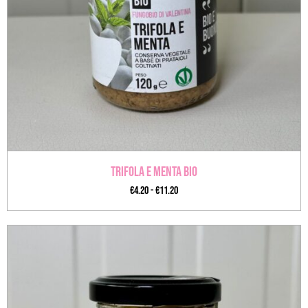
Trifola e Menta BIO
€
4.20
-
€
11.20