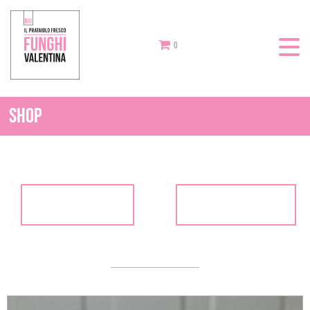
0
Shop
Secco
Trasformato