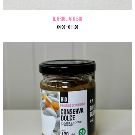
Il Grigliato BIO
€
4.90
-
€
11.20