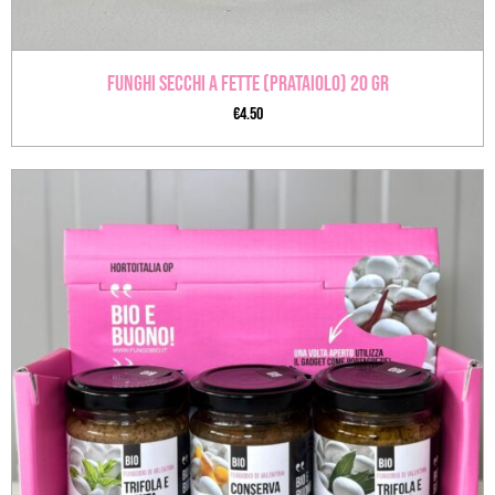
Funghi secchi a fette (prataiolo) 20 gr
€
4.50