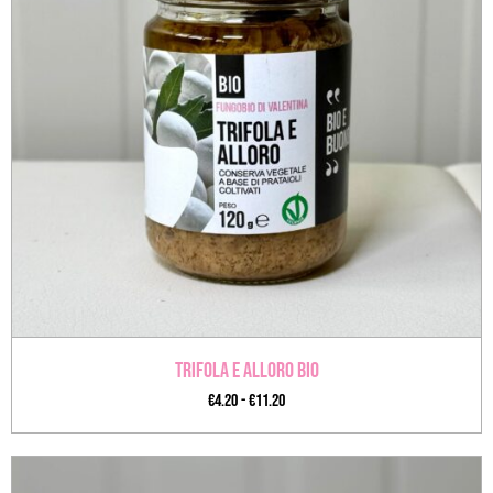
Trifola e Alloro BIO
€
4.20
-
€
11.20